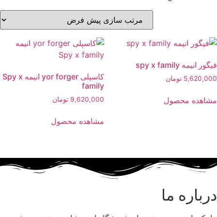
فیگور انیمه spy x family
کاسپلی yor forger انیمه Spy x
5,620,000
تومان
family
مشاهده محصول
9,620,000
تومان
Thi
مشاهده محصول
produc
This
ha
product
multipl
has
variants
multiple
Th
variants.
option
درباره ما
The
ma
options
b
may
chose