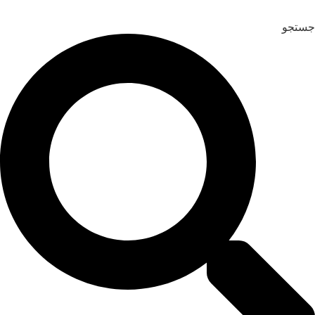
رش
ه
جستجو
حتوا